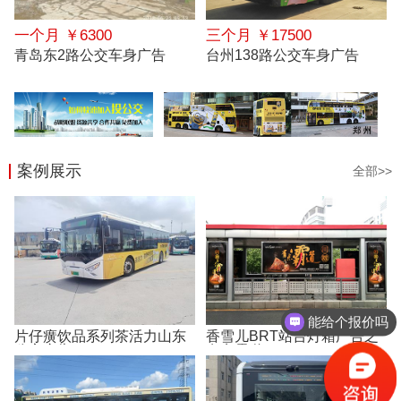
一个月 ￥6300
三个月 ￥17500
青岛东2路公交车身广告
台州138路公交车身广告
案例展示
全部>>
能给个报价吗
片仔癀饮品系列茶活力山东
香雪儿BRT站台灯箱广告之
客服微信是多少，我想要一份报价
公交广告
有点霸道