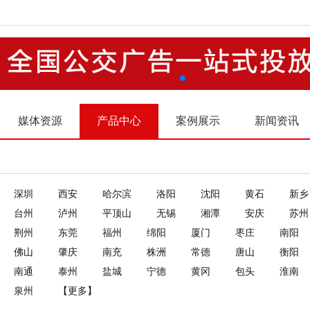
媒体资源
产品中心
案例展示
新闻资讯
深圳
西安
哈尔滨
洛阳
沈阳
黄石
新乡
台州
泸州
平顶山
无锡
湘潭
安庆
苏州
荆州
东莞
福州
绵阳
厦门
枣庄
南阳
佛山
肇庆
南充
株洲
常德
唐山
衡阳
南通
泰州
盐城
宁德
黄冈
包头
淮南
泉州
【更多】