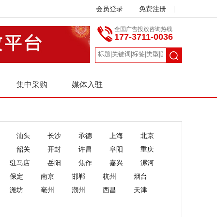
会员登录
免费注册
全国广告投放咨询热线
177-3711-0036
集中采购
媒体入驻
汕头
长沙
承德
上海
北京
韶关
开封
许昌
阜阳
重庆
驻马店
岳阳
焦作
嘉兴
漯河
保定
南京
邯郸
杭州
烟台
潍坊
亳州
潮州
西昌
天津