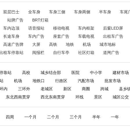
双层巴士
全车身
车身三侧
车身两侧
半车身
车尾
站牌广告
BRT灯箱
车内边顶
语音报站
移动电视
车内框架
后窗LED屏
长途车身
车内广告
座套广告
车载电视
出租车广告
高速广告牌
大屏
高铁
地铁
机场
城市地标
出租车停靠站
阅报栏
自行车亭
社区灯箱
道闸广告
停靠站
高校
城乡结合部
医院
中小学
建材市场
站
机场
地铁口
行政区
汽配市场
批发市场
环内
三环外
老城区
新区
商圈
跨城
县乡
东北西南贯穿
西北东南贯穿
环线
景区
城区公交
四周
一个月
二个月
三个月
半年
一年