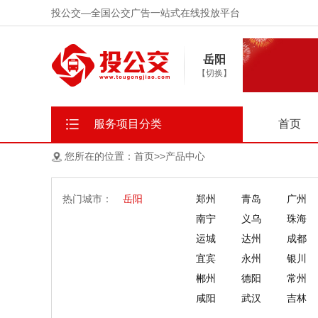
投公交—全国公交广告一站式在线投放平台
岳阳
【切换】
服务项目分类
首页
您所在的位置：
首页
>>产品中心
热门城市：
岳阳
郑州
青岛
广州
南宁
义乌
珠海
运城
达州
成都
宜宾
永州
银川
郴州
德阳
常州
咸阳
武汉
吉林