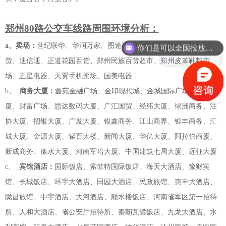
郑州
80
路公交车
线路周围环境分析：
你们是可以全国投放吗？
a、
卖场：
世纪联华、华润万家、图途运动、龙之杰运动、紫荆山百
能给个报价吗
货、迪信通、正道花园百货、郑州民族百货超市、郑州皮革鞋料市
场、五星电器、天翼手机卖场、国美电器
b、
商务大厦：
鑫苑金融广场、金印现代城、金城国际广场、冰熊大
厦、财富广场、思达数码大厦、广汇国贸、经纬大厦、绿洲商务、注
协大厦、招银大厦、广发大厦、银鑫商务、江山商界、银丰商务、汇
城大厦、金源大厦、紫百大楼、新闻大厦、华亿大厦、阿拉伯商厦、
新成商务、豫水大厦、河南军培大厦、中国建筑七局大厦、远征大厦
c、
宾馆酒店：
国际饭店、索菲特国际饭店、海天大酒店、豫财宾
馆、长城饭店、环宇大酒店、田园大酒店、民政旅馆、惠丰大酒店、
陇昌旅馆、中宇酒店、大河酒店、顺水楼饭店、河南省军区第一招待
所、人和大酒店、省公安厅招待所、秦朝瓦罐饭店、九龙大酒店、水