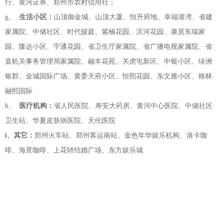
行、黄河证券、郑州市农村信用社；
g、
生活小区：
山顶御金城、山顶大厦、恒升府地、幸福港湾、省建
家属院、中储社区、时代骏庭、紫楠花园、滨河花园、康居东瑞家
园、隆达小区、宇通花园、省卫生厅家属院、省广播电视家属院、省
直机关事务管理局家属院、融丰花苑、关虎屯新区、中银小区、绿洲
银郡、金城国际广场、黄委天府小区、恒熙花园、东文雅小区、格林
融熙国际
h、
医疗机构：
省人民医院、寿安大药房、黄河中心医院、中储社区
卫生站、华夏皮肤病医院、天伦医院
i、其它：
郑州火车站、郑州客运南站、金色年华娱乐机构、洛卡咖
啡、海景咖啡、上花轿结婚广场、东方娱乐城