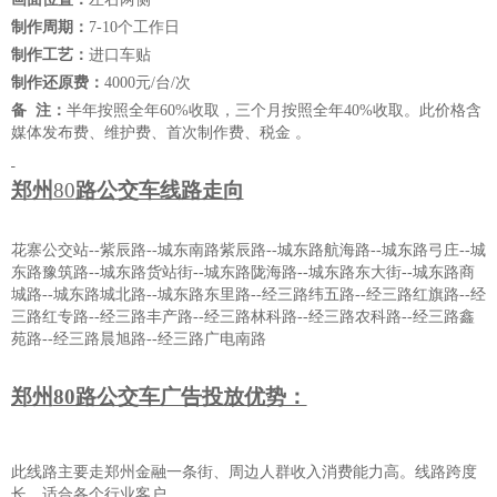
制作周期：
7-10个工作日
制作工艺：
进口车贴
制作还原费：
4000元/台/次
备
注：
半年按照全年
60
%收取，三个月按照全年40%收取。
此价格含
媒体发布费、维护费、
首次制作费
、
税金
。
郑州
80
路公交车线路走向
花寨公交站
--紫辰路--城东南路紫辰路--城东路航海路--城东路弓庄--城
东路豫筑路--城东路货站街--城东路陇海路--城东路东大街--城东路商
城路--城东路城北路--城东路东里路--经三路纬五路--经三路红旗路--经
三路红专路--经三路丰产路--经三路林科路--经三路农科路--经三路鑫
苑路--经三路晨旭路--经三路广电南路
郑州
80路公交车广告投放优势：
此线路主要走郑州金融一条街、周边人群收入消费能力高。线路跨度
长
，
适合各个行业客户
。