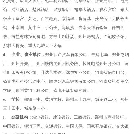
利宾馆、双喜大酒店、七星花园酒店、物华酒店、汝州宾馆、广电宾
馆、浦江酒店、楚风酒店、民族饭店、裕华大酒店、祥和宾馆、豫大
饭庄；皇宫、萧记、百年老妈、京福华、肯德基、麦当劳、大队长火
锅、小南国、黄牛庄、小馆子、海底捞、去南天祥石锅鱼、仟吉西
饼、有盐有味辣尚餐吧、方中山胡辣汤、郑州烤鸭店、巴记饺子馆、
乡村大骨头、重庆九炉天下火锅
d、
企业、事业单位：
郑州日产汽车有限公司、中建七局、郑州卷烟
厂、郑州开关厂、郑州铁路局郑州机务段、长虹电器郑州分公司、黄
金叶印务有限公司、升达艺术馆、远致实业公司、河南省信息电台、
省青少年科技活动中心、顺达尔汽车销售有限公司、河南省社会主义
学院、郑州黄河工程公司、省电子规划研究院、；
e、
学校：
郑铁一中、黄河学校、郑州三十九中、城东路二小、郑州
三十四中、城东路一小；
f、
金融机构：
农业银行、建设银行、工商银行、郑州市商业银行、
中国银行、银河证券、交通银行、中国人保、国家开发银行、光大银