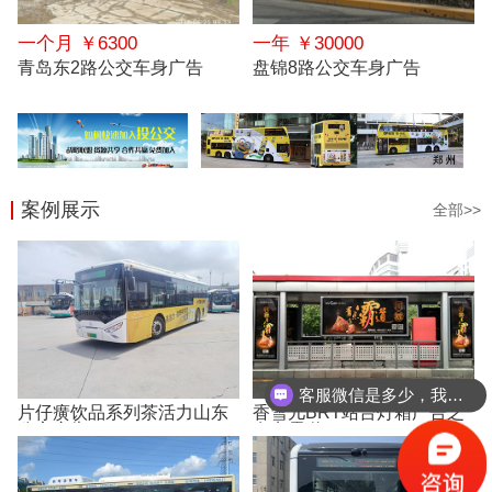
一个月 ￥6300
一年 ￥30000
青岛东2路公交车身广告
盘锦8路公交车身广告
案例展示
全部>>
客服微信是多少，我想要一份报价
片仔癀饮品系列茶活力山东
香雪儿BRT站台灯箱广告之
公交广告
有点霸道