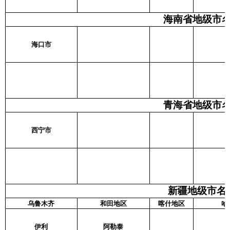
海南省地级市名
海口市
青海省地级市名
西宁市
新疆地级市名
乌鲁木齐
和田地区
喀什地区
哈
伊利
阿勒泰