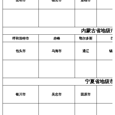
昆明市
临沧市
楚雄市
内蒙古省地级市名
呼和浩特市
赤峰
鄂尔多斯
巴
包头市
乌海市
通辽
锡
宁夏省地级市名
银川市
吴忠市
固原市